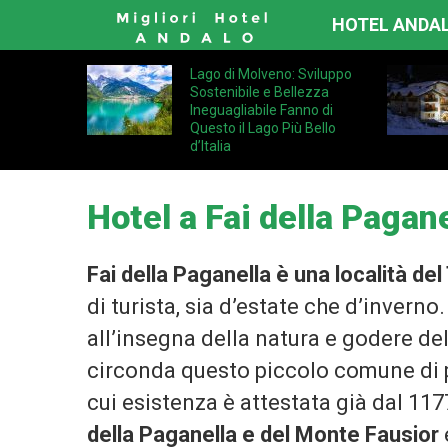
HOTEL ANDA
Lago di Molveno: Sviluppo
Sostenibile e Bellezza
Ineguagliabile Fanno di
Questo il Lago Più Bello
d’Italia
Hotel a Fai della Pagane
Fai della Paganella è una località de
di turista, sia d’estate che d’inverno
all’insegna della natura e godere d
circonda questo piccolo comune di po
cui esistenza è attestata già dal 117
della Paganella e del Monte Fausior