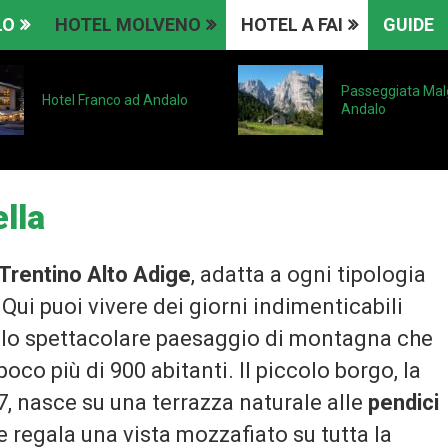
LO
HOTEL MOLVENO
HOTEL A FAI
GUIDE
Passeggiata Mal
Hotel Franco ad Andalo
Andalo
lla
l Trentino Alto Adige
, adatta a ogni tipologia
. Qui puoi vivere dei giorni indimenticabili
ello spettacolare paesaggio di montagna che
co più di 900 abitanti. Il piccolo borgo, la
7, nasce su una terrazza naturale alle
pendici
e regala una vista mozzafiato su tutta la