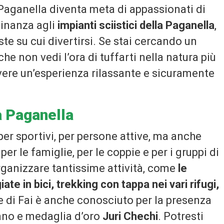
a Paganella diventa meta di appassionati di
icinanza agli
impianti sciistici della Paganella
,
ste su cui divertirsi. Se stai cercando un
 che non vedi l’ora di tuffarti nella natura più
vere un’esperienza rilassante e sicuramente
a Paganella
per sportivi, per persone attive, ma anche
 per le famiglie, per le coppie e per i gruppi di
rganizzare tantissime attività, come
le
ate in bici, trekking con tappa nei vari rifugi,
e di Fai è anche conosciuto per la presenza
liano e medaglia d’oro
Juri Chechi
. Potresti