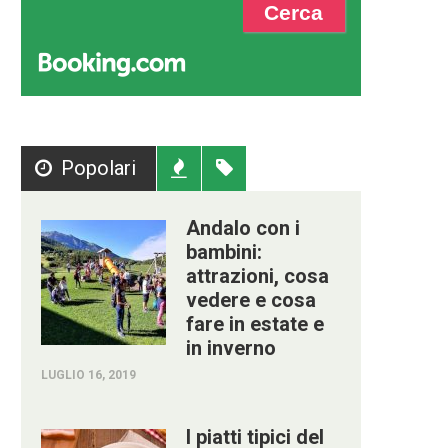
Popolari
Recenti
Tag
Andalo con i
bambini:
attrazioni, cosa
vedere e cosa
fare in estate e
in inverno
LUGLIO 16, 2019
I piatti tipici del