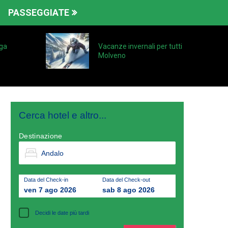
PASSEGGIATE
ga
Vacanze invernali per tutti
Molveno
Cerca hotel e altro...
Destinazione
Data del Check-in
Data del Check-out
ven 7 ago 2026
sab 8 ago 2026
Decidi le date più tardi