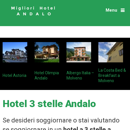
Menu
La Costa Bed &
Hotel Olimpia
Albergo Italia –
Hotel Astoria
Breakfast a
Andalo
Molveno
Molveno
Hotel 3 stelle Andalo
Se desideri soggiornare o stai valutando
se soggiornare in un
hotel a 3 stelle a