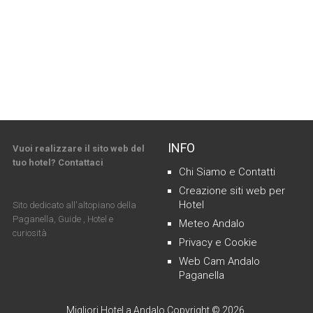
INFO
Vuoi realizzare il sito web del
tuo hotel? Contattaci
Chi Siamo e Contatti
Creazione siti web per
Hotel
Sito dedicato all'altopiano della
Paganella, Guide , Hotel e
Meteo Andalo
curiosità
Privacy e Cookie
Web Cam Andalo
Paganella
Migliori Hotel a Andalo
Copyright © 2026.