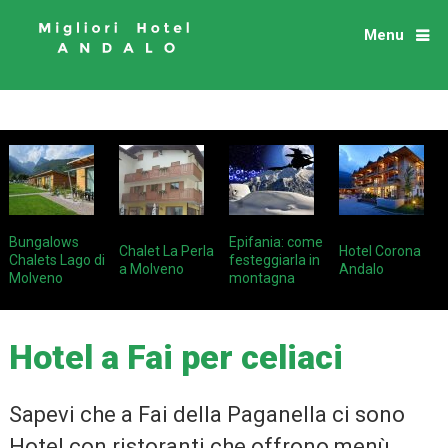
Menu
Bungalows
Epifania: come
Chalet La Perla
Hotel Corona
Chalets Lago di
festeggiarla in
a Molveno
Andalo
Molveno
montagna
Hotel a Fai per celiaci
Sapevi che a Fai della Paganella ci sono
Hotel con ristoranti che offrono menù