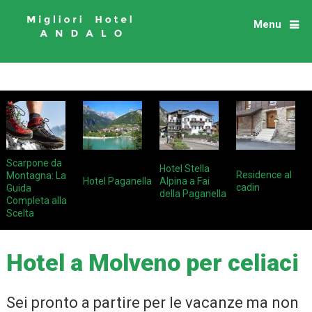
Menu
Scarpone da
Hotel Stella
Residence al
Montagna: La
Hotel Paganella
Alpina a Fai
cadin
Guida
della Paganella
Completa alla
Scelta
Hotel a Molveno per celiaci
Sei pronto a partire per le vacanze ma non