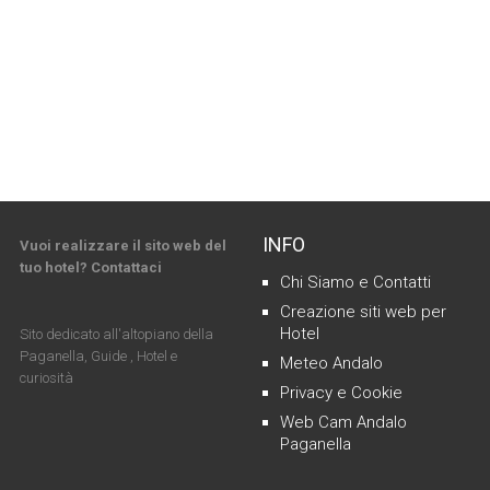
INFO
Vuoi realizzare il sito web del
tuo hotel? Contattaci
Chi Siamo e Contatti
Creazione siti web per
Hotel
Sito dedicato all'altopiano della
Paganella, Guide , Hotel e
Meteo Andalo
curiosità
Privacy e Cookie
Web Cam Andalo
Paganella