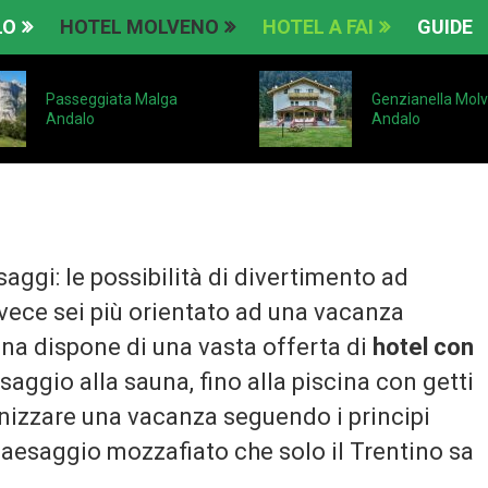
LO
HOTEL MOLVENO
HOTEL A FAI
GUIDE
Passeggiata Malga
Genzianella Mol
Andalo
Andalo
esaggi: le possibilità di divertimento ad
ece sei più orientato ad una vacanza
ntina dispone di una vasta offerta di
hotel con
aggio alla sauna, fino alla piscina con getti
nizzare una vacanza seguendo i principi
paesaggio mozzafiato che solo il Trentino sa