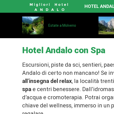
HOTEL ANDA
Estate a Molveno
Hotel Andalo con Spa
Escursioni, piste da sci, sentieri, pa
Andalo di certo non mancano! Se inv
all’insegna del relax
, la località tre
spa
e centri benessere. Dall’idromass
d’acqua e cromoterapia. Potrai orga
chiave del wellness, immerso in un 
regalare.