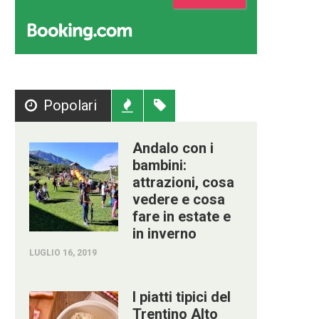
Popolari
Recenti
Tag
Andalo con i
bambini:
attrazioni, cosa
vedere e cosa
fare in estate e
in inverno
LUGLIO 16, 2019
I piatti tipici del
Trentino Alto