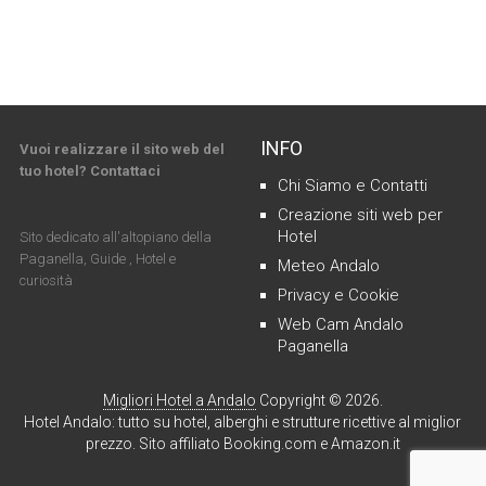
INFO
Vuoi realizzare il sito web del
tuo hotel? Contattaci
Chi Siamo e Contatti
Creazione siti web per
Hotel
Sito dedicato all'altopiano della
Paganella, Guide , Hotel e
Meteo Andalo
curiosità
Privacy e Cookie
Web Cam Andalo
Paganella
Migliori Hotel a Andalo
Copyright © 2026.
Hotel Andalo: tutto su hotel, alberghi e strutture ricettive al miglior
prezzo. Sito affiliato Booking.com e Amazon.it