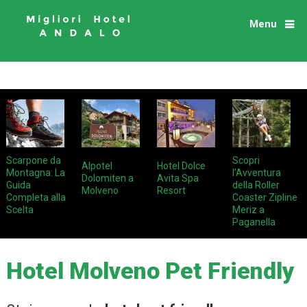
Menu
Scarpone da
Scopri
Alpotel
Hotel Dolce
Montagna: La
l’Avventura
Dolomiten a
Avita Spa
Guida
della Roller
Molveno
Resort
Completa alla
Coaster Zipline
Scelta
Meriz a
Paganella
Hotel Molveno Pet Friendly