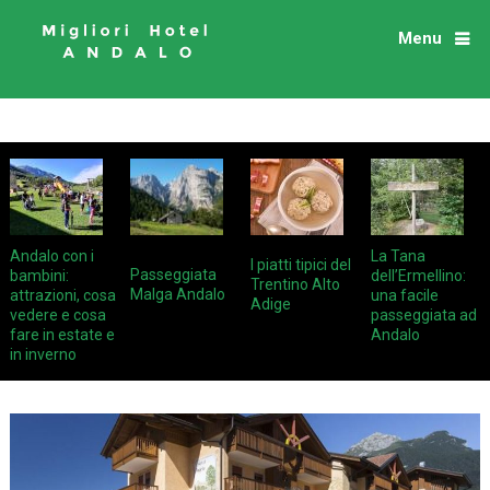
Menu
Andalo con i
La Tana
I piatti tipici del
Passeggiata
bambini:
dell’Ermellino:
Trentino Alto
Malga Andalo
attrazioni, cosa
una facile
Adige
vedere e cosa
passeggiata ad
fare in estate e
Andalo
in inverno