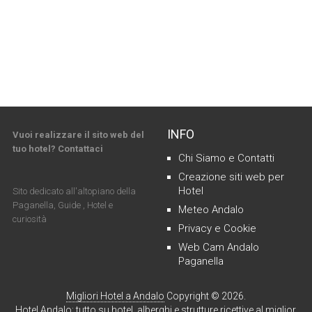
INFO
Vuoi realizzare il sito web del
tuo hotel? Contattaci
Chi Siamo e Contatti
Creazione siti web per
Hotel
Sito dedicato all'altopiano della
Paganella, Guide , Hotel e
Meteo Andalo
curiosità
Privacy e Cookie
Web Cam Andalo
Paganella
Migliori Hotel a Andalo
Copyright © 2026.
Hotel Andalo: tutto su hotel, alberghi e strutture ricettive al miglior