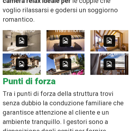
camera relax ideale per
le coppie che
voglio rilassarsi e godersi un soggiorno
romantico.
Bagno
Camera
Camera
moderno
matrimoniale
Hotel
Hotel
Vista
angelo
panoramica
Punti di forza
Tra i punti di forza della struttura trovi
senza dubbio la conduzione familiare che
garantisce attenzione al cliente e un
ambiente tranquillo. I gestori sono a