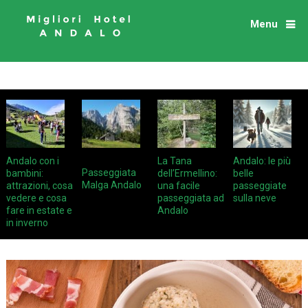
Menu
Andalo con i
La Tana
Andalo: le più
Passeggiata
bambini:
dell’Ermellino:
belle
Malga Andalo
attrazioni, cosa
una facile
passeggiate
vedere e cosa
passeggiata ad
sulla neve
fare in estate e
Andalo
in inverno