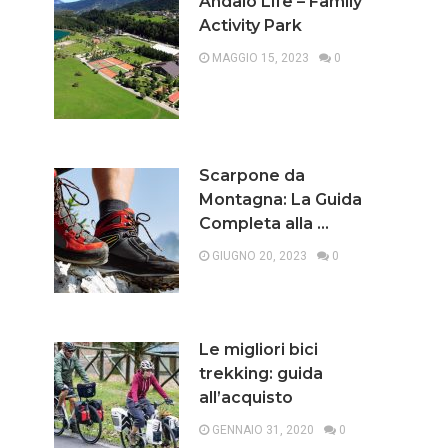
Andalo Life – Family
Activity Park
MAGGIO 15, 2023
0
Scarpone da
Montagna: La Guida
Completa alla …
GIUGNO 20, 2023
0
Le migliori bici
trekking: guida
all’acquisto
GENNAIO 31, 2020
0