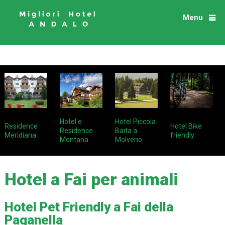
Menu
Hotel e
Hotel Piccola
Residence
Hotel Bike
Residence
Baita a
Meridiana
friendly
Montana
Molveno
Hotel a Fai per animali
Hotel Pet Friendly a Fai della
Paganella