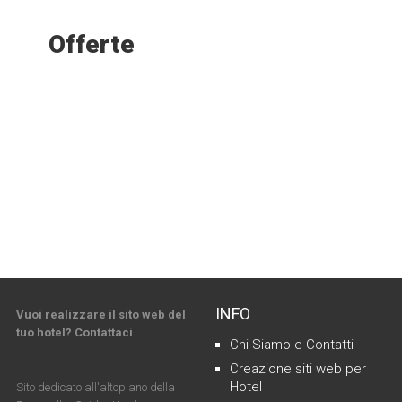
Offerte
INFO
Vuoi realizzare il sito web del
tuo hotel? Contattaci
Chi Siamo e Contatti
Creazione siti web per
Hotel
Sito dedicato all'altopiano della