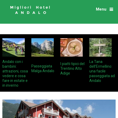
Menu
Andalo con i
La Tana
I piatti tipici del
Passeggiata
bambini:
dell’Ermellino:
Trentino Alto
Malga Andalo
attrazioni, cosa
una facile
Adige
vedere e cosa
passeggiata ad
fare in estate e
Andalo
in inverno