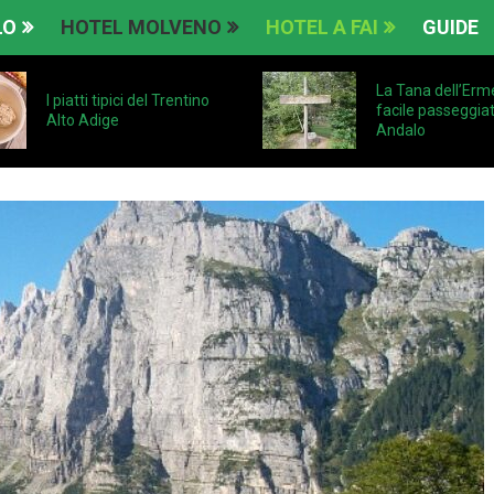
LO
HOTEL MOLVENO
HOTEL A FAI
GUIDE
La Tana dell’Erme
I piatti tipici del Trentino
facile passeggia
Alto Adige
Andalo