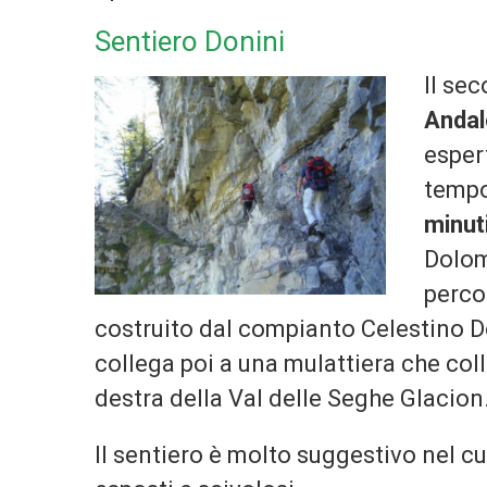
Sentiero Donini
Il se
Andal
espert
tempo
minuti
Dolomi
perco
costruito dal compianto Celestino Don
collega poi a una mulattiera che col
destra della Val delle Seghe Glacion
Il sentiero è molto suggestivo nel cu