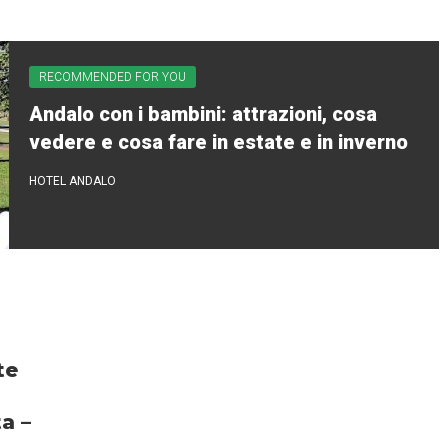
RECOMMENDED FOR YOU
Andalo con i bambini: attrazioni, cosa
vedere e cosa fare in estate e in inverno
HOTEL ANDALO
te
a –