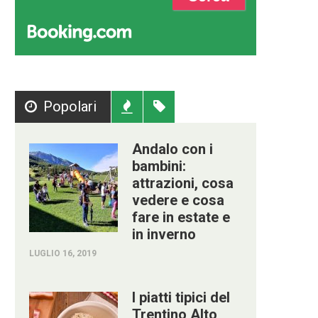
Popolari
Recenti
Tag
Andalo con i
bambini:
attrazioni, cosa
vedere e cosa
fare in estate e
in inverno
LUGLIO 16, 2019
I piatti tipici del
Trentino Alto