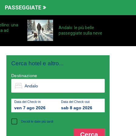
PASSEGGIATE
llino: una
Andalo: le più belle
ta ad
passeggiate sulla neve
Cerca hotel e altro...
Destinazione
Data del Check-in
Data del Check-out
ven 7 ago 2026
sab 8 ago 2026
Decidi le date più tardi