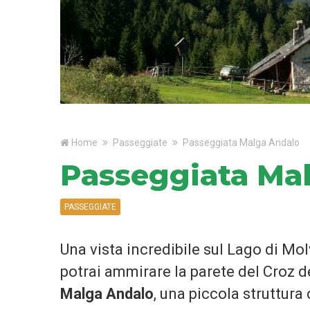
Home
Passeggiate
Passeggiata Malga Andalo
Passeggiata Ma
PASSEGGIATE
Una vista incredibile sul Lago di Mo
potrai ammirare la parete del Croz d
Malga Andalo
, una piccola struttura