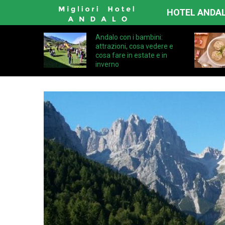
HOTEL ANDA
Andalo con i bambini:
attrazioni, cosa vedere e
cosa fare in estate e in
inverno