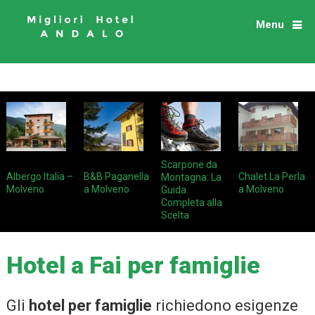
Menu
Scarpone da
Albergo Italia –
B&B Paganella
Chalet La Perla
Montagna: La
Molveno
a Molveno
a Molveno
Guida
Completa alla
Scelta
Hotel a Fai per famiglie
Gli
hotel
per famiglie
richiedono esigenze