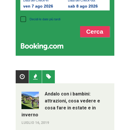
Data del Check-in
Data del Check-out
ven 7 ago 2026
sab 8 ago 2026
Decidi le date più tardi
Popolari
Recenti
Tag
Andalo con i bambini:
attrazioni, cosa vedere e
cosa fare in estate e in
inverno
LUGLIO 16, 2019