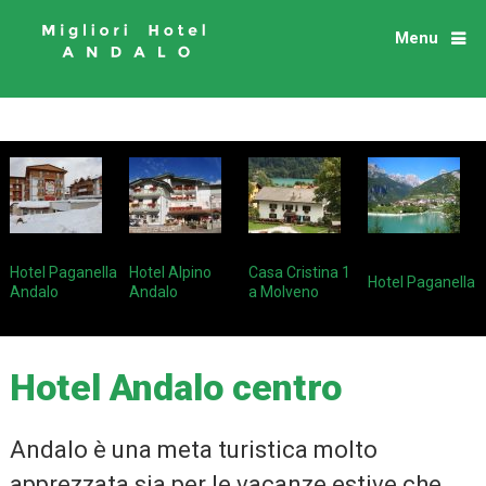
Menu
Hotel Paganella
Hotel Alpino
Casa Cristina 1
Hotel Paganella
Andalo
Andalo
a Molveno
Hotel Andalo centro
Andalo è una meta turistica molto
apprezzata sia per le vacanze estive che