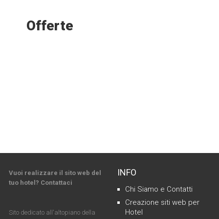
Offerte
INFO
Vuoi realizzare il sito web del
tuo hotel? Contattaci
Chi Siamo e Contatti
Creazione siti web per
Hotel
Sito dedicato all'altopiano della