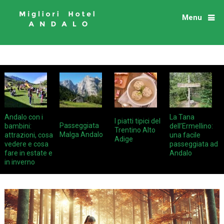
Menu
Andalo con i
La Tana
I piatti tipici del
Passeggiata
bambini:
dell’Ermellino:
Trentino Alto
Malga Andalo
attrazioni, cosa
una facile
Adige
vedere e cosa
passeggiata ad
fare in estate e
Andalo
in inverno