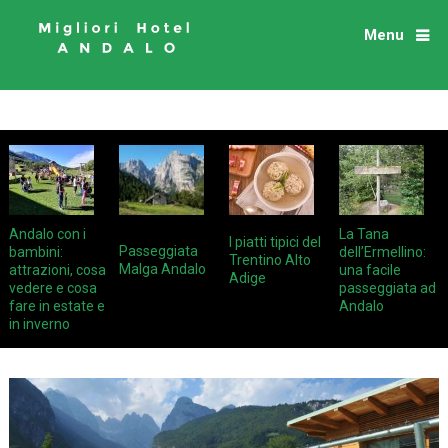
Menu
Andalo con i
La Tana
I piatti tipici del
Passeggiata
bambini:
dell’Ermellino:
Trentino Alto
Malga Andalo
attrazioni, cosa
una facile
Adige
vedere e cosa
passeggiata ad
fare in estate e
Andalo
in inverno