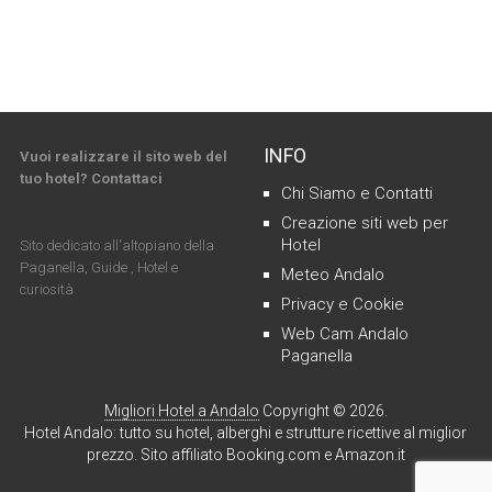
INFO
Vuoi realizzare il sito web del
tuo hotel? Contattaci
Chi Siamo e Contatti
Creazione siti web per
Hotel
Sito dedicato all'altopiano della
Paganella, Guide , Hotel e
Meteo Andalo
curiosità
Privacy e Cookie
Web Cam Andalo
Paganella
Migliori Hotel a Andalo
Copyright © 2026.
Hotel Andalo: tutto su hotel, alberghi e strutture ricettive al miglior
prezzo. Sito affiliato Booking.com e Amazon.it