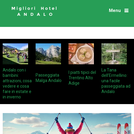
Menu
Andalo con i
La Tana
I piatti tipici del
Passeggiata
bambini:
dell’Ermellino:
Trentino Alto
Malga Andalo
attrazioni, cosa
una facile
Adige
vedere e cosa
passeggiata ad
fare in estate e
Andalo
in inverno