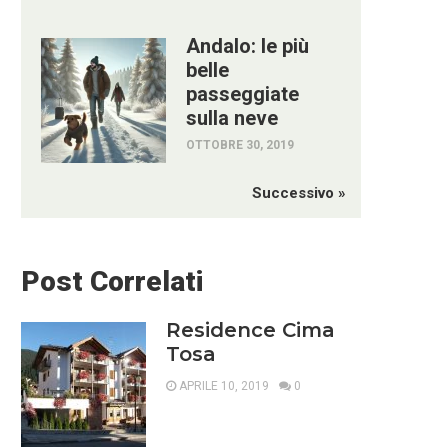
Andalo: le più
belle
passeggiate
sulla neve
OTTOBRE 30, 2019
Successivo »
Post Correlati
Residence Cima
Tosa
APRILE 10, 2019
0