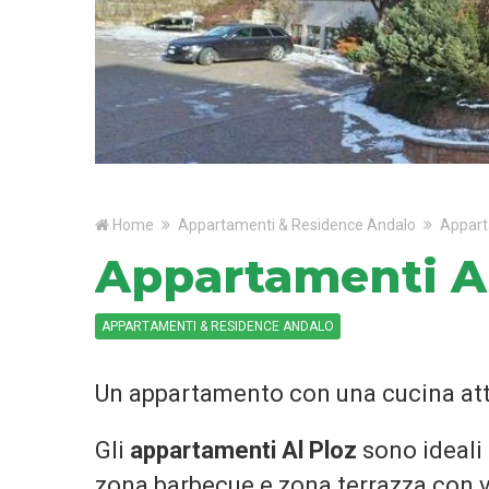
Home
Appartamenti & Residence Andalo
Appart
Appartamenti Al
APPARTAMENTI & RESIDENCE ANDALO
Un appartamento con una cucina att
Gli
appartamenti Al Ploz
sono ideali 
zona barbecue e zona terrazza con v