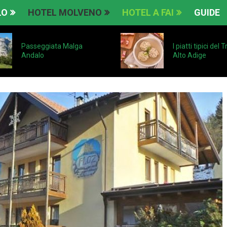
LO
HOTEL MOLVENO
HOTEL A FAI
GUIDE
Passeggiata Malga
I piatti tipici del 
Andalo
Alto Adige