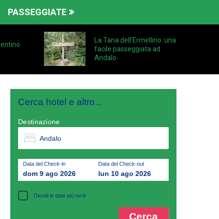
PASSEGGIATE
La Tana dell’Ermellino: una
Trentino
facile passeggiata ad
Andalo
Cerca hotel e altro...
Destinazione
Data del Check-in
Data del Check-out
dom 9 ago 2026
lun 10 ago 2026
Decidi le date più tardi