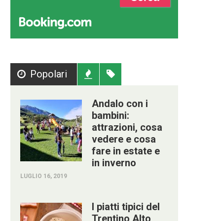
Popolari
Recenti
Tag
Andalo con i
bambini:
attrazioni, cosa
vedere e cosa
fare in estate e
in inverno
LUGLIO 16, 2019
I piatti tipici del
Trentino Alto