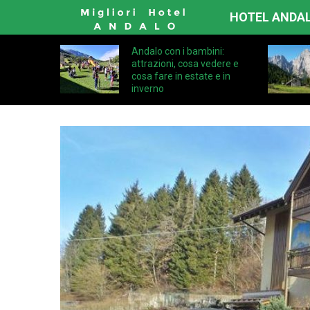
HOTEL ANDA
Andalo con i bambini:
attrazioni, cosa vedere e
cosa fare in estate e in
inverno