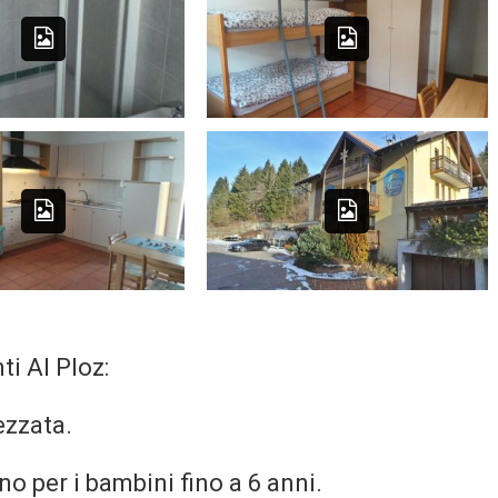
ucina-plaz
Al-ploz-
appartamento-adnalo
ti Al Ploz:
ezzata.
no per i bambini fino a 6 anni.