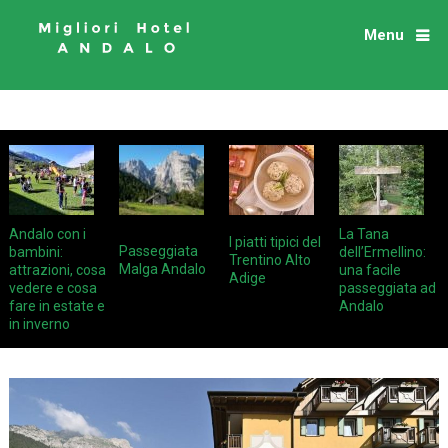
Menu
Andalo con i
La Tana
I piatti tipici del
Passeggiata
bambini:
dell’Ermellino:
Trentino Alto
Malga Andalo
attrazioni, cosa
una facile
Adige
vedere e cosa
passeggiata ad
fare in estate e
Andalo
in inverno