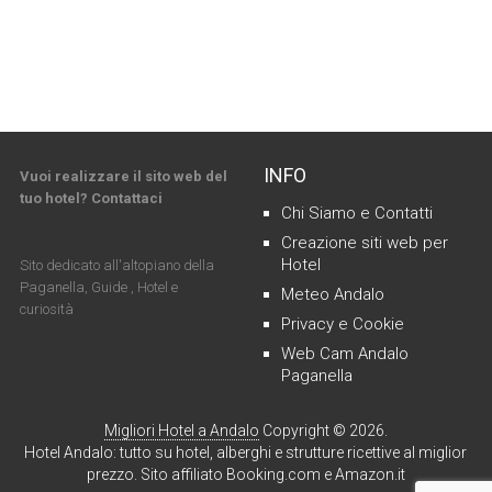
INFO
Vuoi realizzare il sito web del
tuo hotel? Contattaci
Chi Siamo e Contatti
Creazione siti web per
Hotel
Sito dedicato all'altopiano della
Paganella, Guide , Hotel e
Meteo Andalo
curiosità
Privacy e Cookie
Web Cam Andalo
Paganella
Migliori Hotel a Andalo
Copyright © 2026.
Hotel Andalo: tutto su hotel, alberghi e strutture ricettive al miglior
prezzo. Sito affiliato Booking.com e Amazon.it