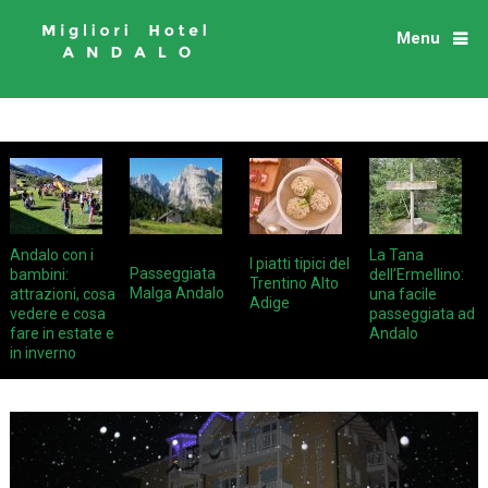
Menu
Andalo con i
La Tana
I piatti tipici del
Passeggiata
bambini:
dell’Ermellino:
Trentino Alto
Malga Andalo
attrazioni, cosa
una facile
Adige
vedere e cosa
passeggiata ad
fare in estate e
Andalo
in inverno