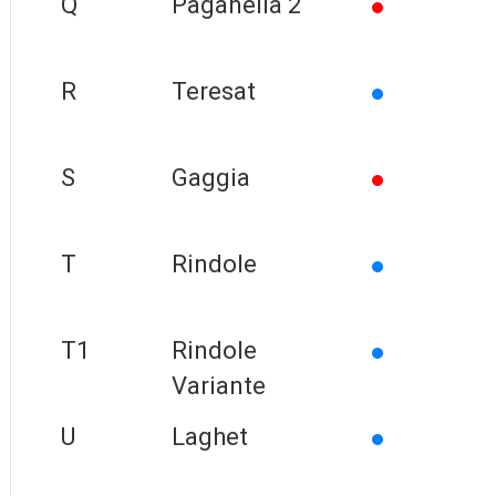
Q
Paganella 2
R
Teresat
S
Gaggia
T
Rindole
T1
Rindole
Variante
U
Laghet