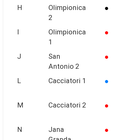
H
Olimpionica
2
I
Olimpionica
1
J
San
Antonio 2
L
Cacciatori 1
M
Cacciatori 2
N
Jana
Granda