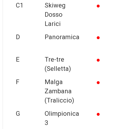
C1
Skiweg
Dosso
Larici
D
Panoramica
E
Tre-tre
(Selletta)
F
Malga
Zambana
(Traliccio)
G
Olimpionica
3