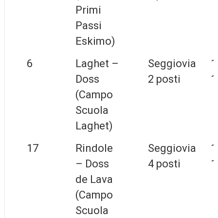
Primi
Passi
Eskimo)
6
Laghet –
Seggiovia
1
Doss
2 posti
1
(Campo
Scuola
Laghet)
17
Rindole
Seggiovia
1
– Doss
4 posti
1
de Lava
(Campo
Scuola