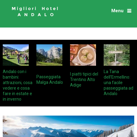
Menu
Andalo con i
La Tana
I piatti tipici del
Passeggiata
bambini:
dell’Ermellino:
Trentino Alto
Malga Andalo
attrazioni, cosa
una facile
Adige
vedere e cosa
passeggiata ad
fare in estate e
Andalo
in inverno