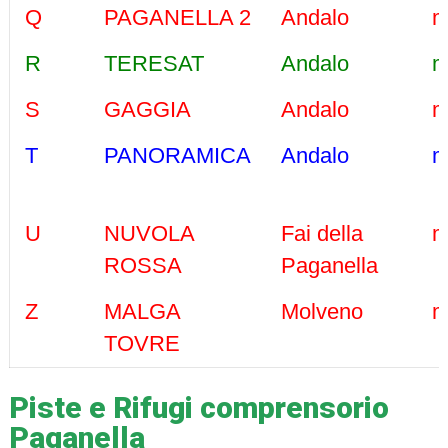
Q
PAGANELLA 2
Andalo
m
R
TERESAT
Andalo
m
S
GAGGIA
Andalo
m
T
PANORAMICA
Andalo
m
U
NUVOLA
Fai della
m
ROSSA
Paganella
Z
MALGA
Molveno
m
TOVRE
Piste e Rifugi comprensorio
Paganella