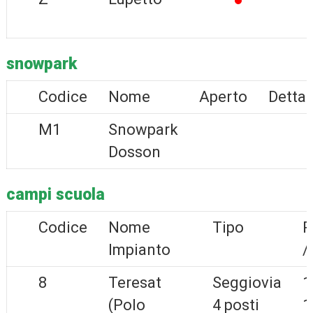
snowpark
Codice
Nome
Aperto
Dettag
M1
Snowpark
Dosson
campi scuola
Codice
Nome
Tipo
P
Impianto
/
8
Teresat
Seggiovia
1
(Polo
4 posti
1