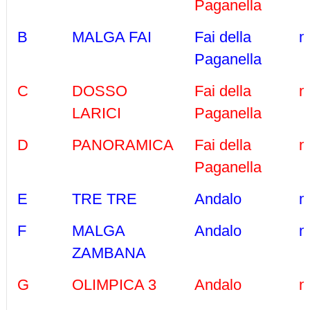
Paganella
B
MALGA FAI
Fai della
m
Paganella
C
DOSSO
Fai della
m
LARICI
Paganella
D
PANORAMICA
Fai della
m
Paganella
E
TRE TRE
Andalo
m
F
MALGA
Andalo
m
ZAMBANA
G
OLIMPICA 3
Andalo
m