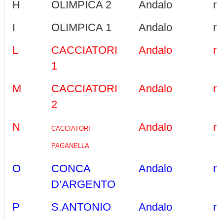
H
OLIMPICA 2
Andalo
m
I
OLIMPICA 1
Andalo
m
L
CACCIATORI
Andalo
m
1
M
CACCIATORI
Andalo
m
2
N
Andalo
m
CACCIATORI
PAGANELLA
O
CONCA
Andalo
m
D’ARGENTO
P
S.ANTONIO
Andalo
m