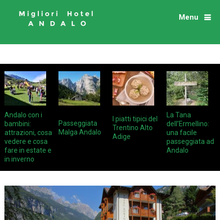
Menu
Andalo con i
La Tana
I piatti tipici del
Passeggiata
bambini:
dell’Ermellino:
Trentino Alto
Malga Andalo
attrazioni, cosa
una facile
Adige
vedere e cosa
passeggiata ad
fare in estate e
Andalo
in inverno